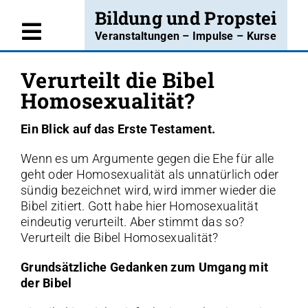
Skip
Bildung und Propstei
to
Veranstaltungen – Impulse – Kurse
Toggle
content
Willkommen
Navigation
Verurteilt die Bibel
Homosexualität?
Angebote
Ein Blick auf das Erste Testament.
Kurse
Wenn es um Argumente gegen die Ehe für alle
Projekte
geht oder Homosexualität als unnatürlich oder
sündig bezeichnet wird, wird immer wieder die
Blog
Bibel zitiert. Gott habe hier Homosexualität
eindeutig verurteilt. Aber stimmt das so?
Über uns
Verurteilt die Bibel Homosexualität?
Kontakt
Grundsätzliche Gedanken zum Umgang mit
der Bibel
Insta