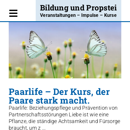
Skip
Bildung und Propstei
to
Veranstaltungen – Impulse – Kurse
Toggle
content
Willkommen
Navigation
Angebote
Kurse
Projekte
Blog
Paarlife – Der Kurs, der
Über uns
Paare stark macht.
Paarlife: Beziehungspflege und Prävention von
Kontakt
Partnerschaftsstörungen Liebe ist wie eine
Pflanze, die ständige Achtsamkeit und Fürsorge
Insta
braucht, um z ...