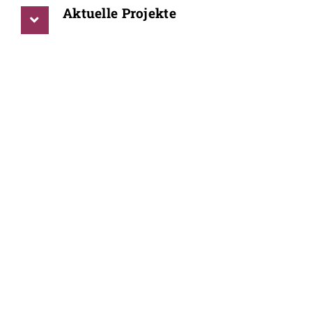
Aktuelle Projekte