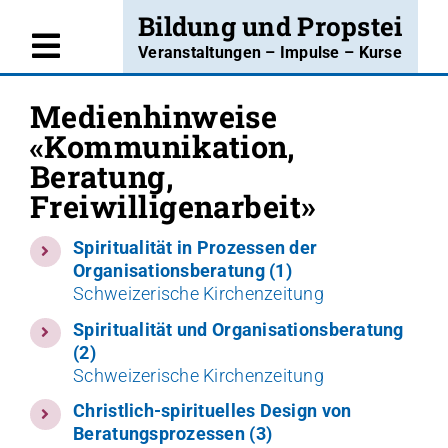
Skip
Bildung und Propstei
to
Veranstaltungen – Impulse – Kurse
Toggle
content
Willkommen
Navigation
Kommunikation,
Angebote
Beratung,
Kurse
Freiwilligenarbeit
Projekte
Spiritualität in Prozessen der
Organisationsberatung (1)
Blog
Schweizerische Kirchenzeitung
Über uns
Spiritualität und Organisationsberatung
(2)
Kontakt
Schweizerische Kirchenzeitung
Christlich-spirituelles Design von
Insta
Beratungsprozessen (3)