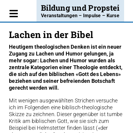
Skip
Bildung und Propstei
to
Veranstaltungen – Impulse – Kurse
Toggle
content
Willkommen
Navigation
Lachen in der Bibel
Angebote
Heutigem theologischen Denken ist ein neuer
Zugang zu Lachen und Humor gelungen, ja
Kurse
mehr sogar: Lachen und Humor wurden als
zentrale Kategorien einer Theologie entdeckt,
Projekte
die sich auf den biblischen «Gott des Lebens»
beziehen und seiner befreienden Botschaft
Blog
gerecht werden will.
Über uns
Mit wenigen ausgewählten Strichen versuche
ich im Folgenden eine biblisch-theologische
Kontakt
Skizze zu zeichnen. Dieser gegenüber ist tumbe
Kritik am biblischen Gott, wie sie sich zum
Insta
Beispiel bei Helmstetter finden lässt («der